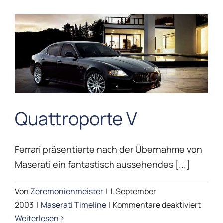
Quattroporte V
Quattroporte V
Ferrari präsentierte nach der Übernahme von
Maserati Timeline
Maserati ein fantastisch aussehendes [...]
Von
Zeremonienmeister
|
1. September
für
2003
|
Maserati Timeline
|
Kommentare deaktiviert
Quatt
Weiterlesen