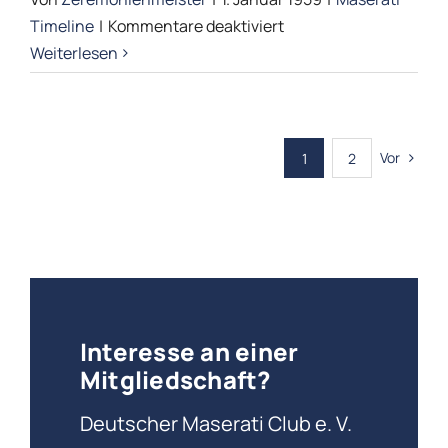
für
Timeline
|
Kommentare deaktiviert
Tipo
Weiterlesen
60/61
„Birdcage“
Vor
1
2
Interesse an einer
Mitgliedschaft?
Deutscher Maserati Club e. V.