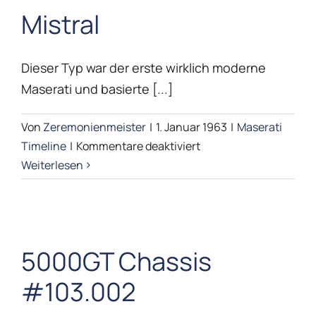
Mistral
Maserati Timeline
Dieser Typ war der erste wirklich moderne
Maserati und basierte [...]
Von
Zeremonienmeister
|
1. Januar 1963
|
Maserati
für
Timeline
|
Kommentare deaktiviert
Mistral
Weiterlesen
5000GT Chassis
#103.002
5000GT Chassis
Maserati Timeline
#103.002