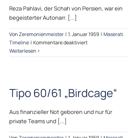
Reza Pahlavi, der Schah von Persien, war ein
begeisterter Autonarr. [...]
Von
Zeremonienmeister
|
1. Januar 1959
|
Maserati
für
Timeline
|
Kommentare deaktiviert
5000GT
Weiterlesen
Chassis
#103.002
Tipo 60/61 „Birdcage“
Tipo 60/61 „Birdcage“
Maserati Timeline
Aus finanzieller Not geboren und nur für
private Teams und [...]
Von
Zeremonienmeister
|
1. Januar 1959
|
Maserati