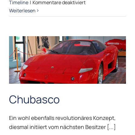
für
Timeline
|
Kommentare deaktiviert
Ghibi
Weiterlesen
II
Chubasco
Chubasco
Ein wohl ebenfalls revolutionäres Konzept,
Maserati Timeline
diesmal initiiert vom nächsten Besitzer [...]