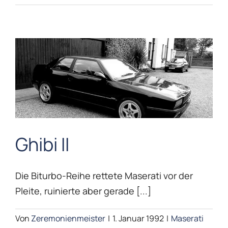
V
Ghibi II
Ghibi II
Die Biturbo-Reihe rettete Maserati vor der
Maserati Timeline
Pleite, ruinierte aber gerade [...]
Von
Zeremonienmeister
|
1. Januar 1992
|
Maserati