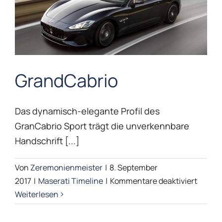
GrandCabrio
GrandCabrio
Das dynamisch-elegante Profil des
Maserati Timeline
GranCabrio Sport trägt die unverkennbare
Handschrift [...]
Von
Zeremonienmeister
|
8. September
für
2017
|
Maserati Timeline
|
Kommentare deaktiviert
GrandC
Weiterlesen