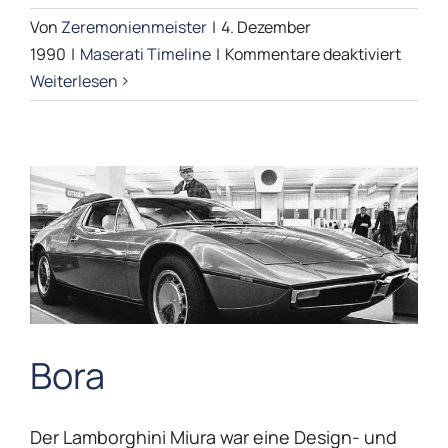
Von
Zeremonienmeister
|
4. Dezember
für
1990
|
Maserati Timeline
|
Kommentare deaktiviert
Chuba
Weiterlesen
Bora
Bora
Der Lamborghini Miura war eine Design- und
Maserati Timeline