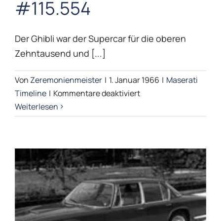
#115.554
#115.554
Maserati Timeline
Der Ghibli war der Supercar für die oberen
Zehntausend und [...]
Von
Zeremonienmeister
|
1. Januar 1966
|
Maserati
für
Timeline
|
Kommentare deaktiviert
Ghibli
Weiterlesen
Chassis
#115.554