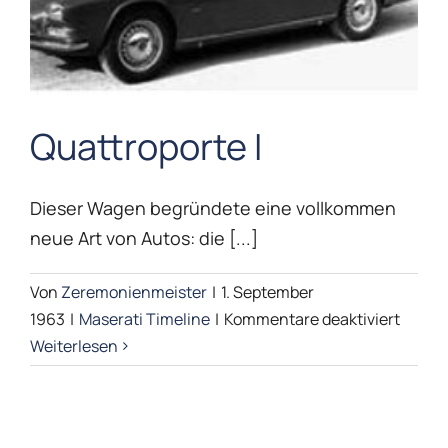
Quattroporte I
Dieser Wagen begründete eine vollkommen
Quattroporte I
neue Art von Autos: die [...]
Maserati Timeline
Von
Zeremonienmeister
|
1. September
für
1963
|
Maserati Timeline
|
Kommentare deaktiviert
Quattr
Weiterlesen
I
Mistral