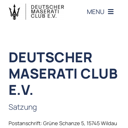
Zum
MENU
Inhalt
springen
CLUB
VERANSTALTUNGEN
DEUTSCHER
MASERATI CLUB
MASERATI
E.V.
MITGLIEDERBEREICH
KONTAKT
Satzung
Postanschrift: Grüne Schanze 5, 15745 Wildau