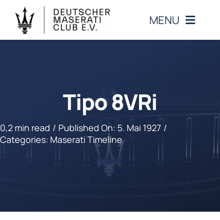
Zum
MENU
Inhalt
springen
CLUB
VERANSTALTUNGEN
Tipo 8VRi
MASERATI
0,2 min read
/
Published On: 5. Mai 1927
/
Categories:
Maserati Timeline
MITGLIEDERBEREICH
KONTAKT