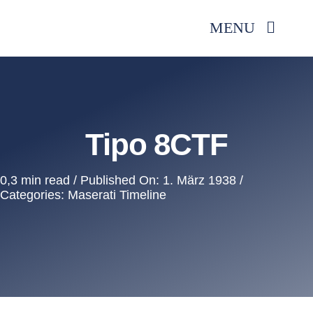
Zum
MENU
Inhalt
springen
CLUB
VERANSTALTUNGEN
Tipo 8CTF
MASERATI
0,3 min read
/
Published On: 1. März 1938
/
Categories:
Maserati Timeline
MITGLIEDERBEREIC
KONTAKT