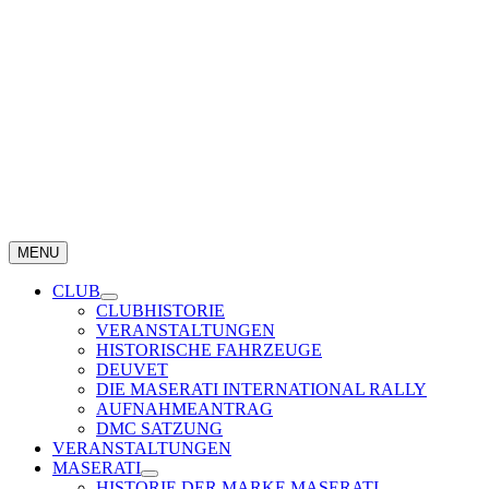
Zum
Inhalt
springen
MENU
CLUB
CLUBHISTORIE
VERANSTALTUNGEN
HISTORISCHE FAHRZEUGE
DEUVET
DIE MASERATI INTERNATIONAL RALLY
AUFNAHMEANTRAG
DMC SATZUNG
VERANSTALTUNGEN
MASERATI
HISTORIE DER MARKE MASERATI