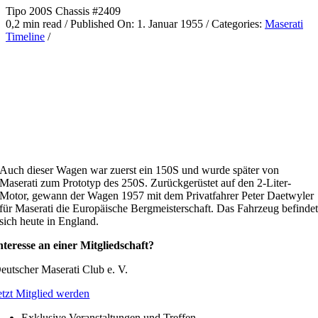
Tipo 200S Chassis #2409
0,2 min read
/
Published On: 1. Januar 1955
/
Categories:
Maserati
Timeline
/
Auch dieser Wagen war zuerst ein 150S und wurde später von
Maserati zum Prototyp des 250S. Zurückgerüstet auf den 2-Liter-
Motor, gewann der Wagen 1957 mit dem Privatfahrer Peter Daetwyler
für Maserati die Europäische Bergmeisterschaft. Das Fahrzeug befinde
sich heute in England.
nteresse an einer Mitgliedschaft?
eutscher Maserati Club e. V.
etzt Mitglied werden
Exklusive Veranstaltungen und Treffen