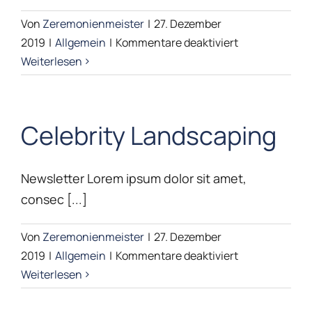
study?
Von
Zeremonienmeister
|
27. Dezember
für
2019
|
Allgemein
|
Kommentare deaktiviert
Planting
Weiterlesen
Trees
Celebrity Landscaping
Newsletter Lorem ipsum dolor sit amet,
consec [...]
Von
Zeremonienmeister
|
27. Dezember
für
2019
|
Allgemein
|
Kommentare deaktiviert
Celebrity
Weiterlesen
Landscaping