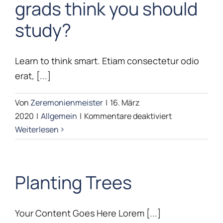
grads think you should
study?
Learn to think smart. Etiam consectetur odio
erat, [...]
Von
Zeremonienmeister
|
16. März
für
2020
|
Allgemein
|
Kommentare deaktiviert
What
Weiterlesen
do
successful
grads
Planting Trees
think
you
should
Your Content Goes Here Lorem [...]