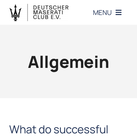
Zum
MENU
Inhalt
springen
CLUB
Allgemein
VERANSTALTUNGEN
MASERATI
MITGLIEDERBEREICH
KONTAKT
What do successful