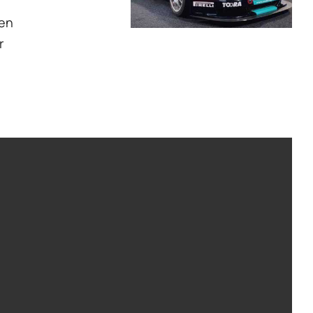
ren
r