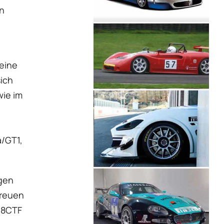
in
eine
sich
wie im
a/GT1,
gen
freuen
 8CTF