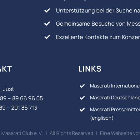
Unterstützung bei der Suche na
Gemeinsame Besuche von Mess
Exzellente Kontakte zum Konze
AKT
LINKS
Maserati Internationa
. Just
Maserati Deutschlan
89 – 89 66 96 05‬
89 – 201 86 713
Maserati Pressemitte
(englisch)
Maserati Club e. V. | All Rights Reserved | Eine Webseite vo