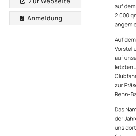
Zur Webseite
auf dem 
2.000 qm
Anmeldung
angemie
Auf dem
Vorstell
auf unse
letzten 
Clubfah
zur Präs
Renn-Ba
Das Nam
der Jah
uns dor