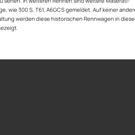
u sehen. In weiteren Rennen sind weitere Maserati-
ge, wie 300 S, T61, A6GCS gemeldet. Auf keiner ande
altung werden diese historischen Rennwagen in diese
gezeigt.