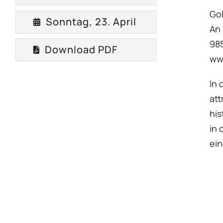
Gol
Sonntag, 23. April
An 
985
Download PDF
ww
In 
att
his
in 
ein