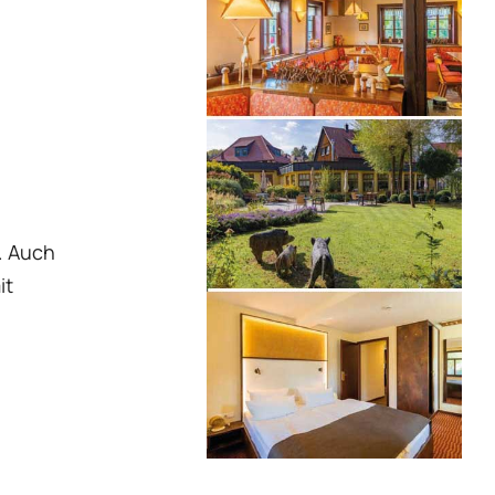
. Auch
it