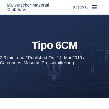
Zum
MENU
Inhalt
springen
CLUB
VERANSTALTUNGEN
Tipo 6CM
MASERATI
2,3 min read
/
Published On: 14. Mai 2019
/
Categories:
Maserati Pressemitteilung
MITGLIEDERBEREICH
KONTAKT