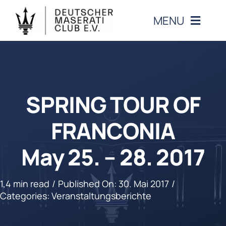
Zum
MENU
Inhalt
springen
CLUB
VERANSTALTUNGEN
SPRING TOUR OF
MASERATI
FRANCONIA
May 25. – 28. 2017
MITGLIEDERBEREICH
KONTAKT
1,4 min read
/
Published On: 30. Mai 2017
/
Categories:
Veranstaltungsberichte