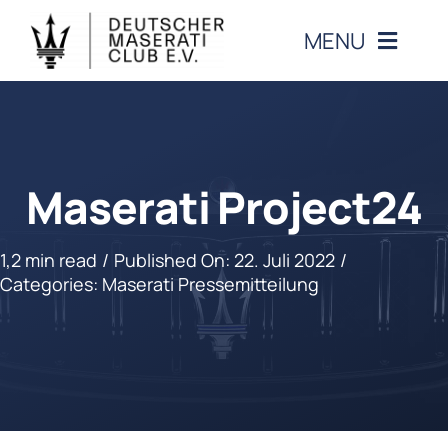
Zum
MENU
Inhalt
springen
CLUB
VERANSTALTUNGEN
Maserati Project24
MASERATI
1,2 min read
/
Published On: 22. Juli 2022
/
Categories:
Maserati Pressemitteilung
MITGLIEDERBEREICH
KONTAKT