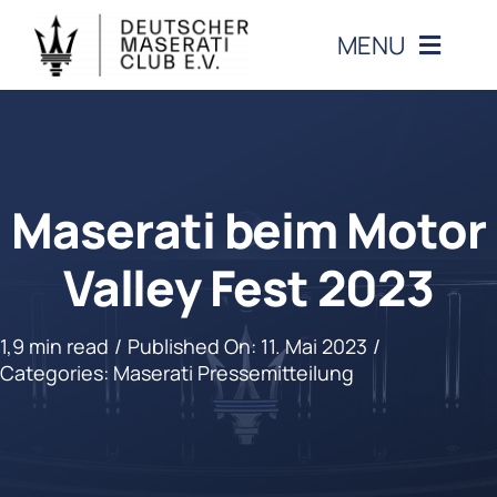
Zum
MENU
Inhalt
springen
CLUB
VERANSTALTUNGEN
Maserati beim Motor
MASERATI
Valley Fest 2023
MITGLIEDERBEREICH
1,9 min read
/
Published On: 11. Mai 2023
/
Categories:
Maserati Pressemitteilung
KONTAKT