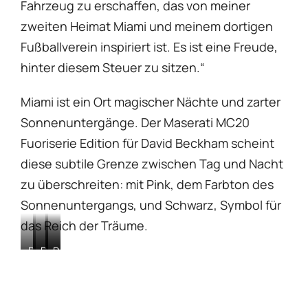
Fahrzeug zu erschaffen, das von meiner
zweiten Heimat Miami und meinem dortigen
Fußballverein inspiriert ist. Es ist eine Freude,
hinter diesem Steuer zu sitzen.“
Miami ist ein Ort magischer Nächte und zarter
Sonnenuntergänge. Der Maserati MC20
Fuoriserie Edition für David Beckham scheint
diese subtile Grenze zwischen Tag und Nacht
zu überschreiten: mit Pink, dem Farbton des
Sonnenuntergangs, und Schwarz, Symbol für
das Reich der Träume.
David
David
David
David
David
Beckham
Beckham
Beckham
Beckham
Beckham
Maserati
Maserati
Maserati
Maserati
Maserati
MC20
MC20
MC20
MC20
MC20