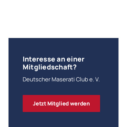
Photo:
Photo:
Photo:
Photo:
Photo:
James
James
James
James
James
Lipman
Lipman
Lipman
Lipman
Lipman
Interesse an einer
Mitgliedschaft?
Deutscher Maserati Club e. V.
Jetzt Mitglied werden