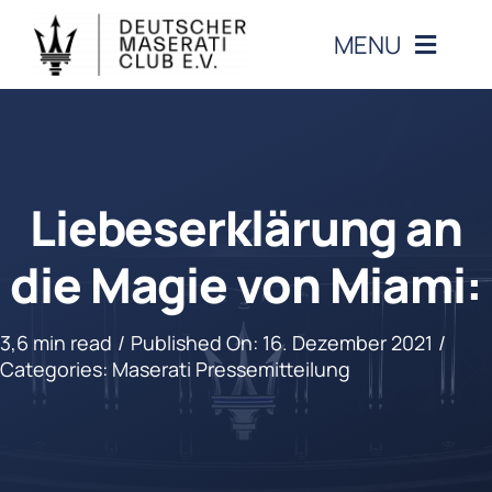
Zum
MENU
Inhalt
springen
CLUB
VERANSTALTUNGEN
Liebeserklärung an
MASERATI
die Magie von Miami:
MITGLIEDERBEREICH
3,6 min read
/
Published On: 16. Dezember 2021
/
Categories:
Maserati Pressemitteilung
KONTAKT