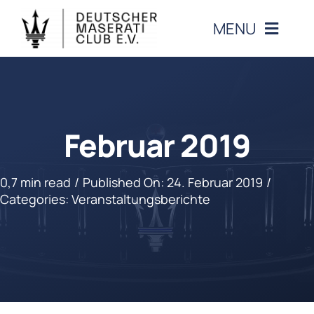
Zum
MENU
Inhalt
springen
CLUB
VERANSTALTUNGEN
Februar 2019
MASERATI
0,7 min read
/
Published On: 24. Februar 2019
/
Categories:
Veranstaltungsberichte
MITGLIEDERBEREICH
KONTAKT